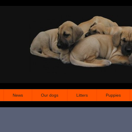
News
Our dogs
Litters
Puppies