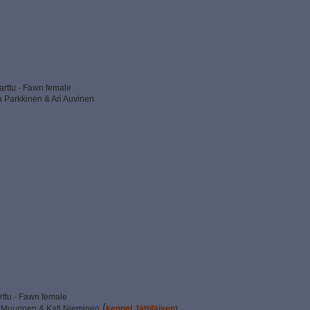
arttu - Fawn female
a Parkkinen & Ari Auvinen
rttu - Fawn female
(
 Muurinen & Kati Nieminen
kennel Jättiläisen
)