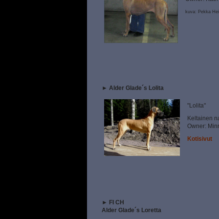
kuva: Pekka He
►
Alder Glade´s Lolita
"Lolita"
Keltainen n
Owner: Minn
Kotisivut
►
FI CH
Alder Glade´s Loretta