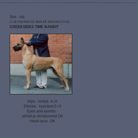
Sire - isä:
C.I.B FIN MVA SE MVA EE MVA BALTV-03
CREEKSIDES TIME BANDIT
Hips - lonkat A / A
Elbows - kyynäret 0 / 0
Eyes and eyelids -
silmät ja silmäluomet OK
Heart ausc. OK