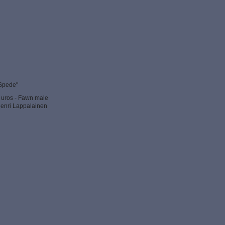
Spede"
uros - Fawn male
nri Lappalainen