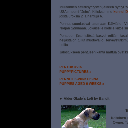
Muutamien astutusyritysten jälkeen syntyi "Vi
USA:n tuonti "Jetro". Kiitoksemme
kennel D
joista uroksia 2 ja narttuja 6.
Pennut suuntasivat asumaan Kälviälle, Viit
Norjan S
ø
mnaan. Jokaiselle kodille kiitos s
Pentueen jäsenistöstä kasvoi erittäin tasa
neljästä on tullut muotovalio. Terveystutkim
Lolita.
Jalostukseen pentueen kahta narttua ovat käy
PENTUKUVIA
PUPPYPICTURES »
PENNUT 6-VIIKKOISINA
PUPPIES AGED 6 WEEKS »
►
Alder Glade´s Left by Bandit
"B
Keltainen 
Owner: Tar