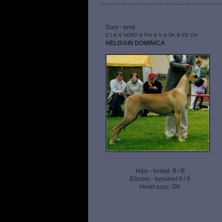
Dam - emä:
C.I.B & NORD & FIN & S & DK & EE CH
HELISAIN DOMINICA
Hips - lonkat B / B
Elbows - kyynäret 0 / 0
Heart ausc. OK