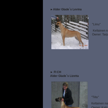
►
Alder Glade´s Levina
"Liinu"
Keltainen n
Owner: Tarj
►
FI CH
Alder Glade´s Lizetta
"Tiitu"
Keltainen na
Owner: Katri