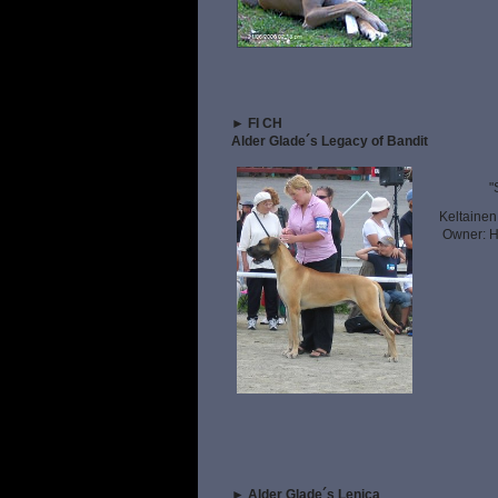
►
FI CH
Alder Glade´s Legacy of Bandit
"
Keltainen 
Owner: He
►
Alder Glade´s Lenica