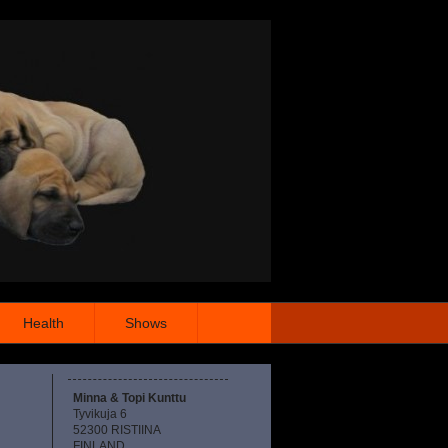
Health
Shows
Minna & Topi Kunttu
Tyvikuja 6
52300 RISTIINA
FINLAND