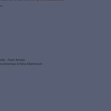
ino
arttu - Fawn female
a Anisimaa & Niina Malmivuori