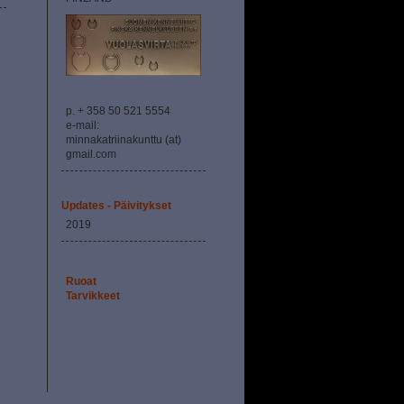
p. + 358 50 521 5554
e-mail:
minnakatriinakunttu (at)
gmail.com
Updates - Päivitykset
2019
Ruoat
Tarvikkeet