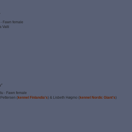
"
u - Fawn female
Valli
"
ttu - Fawn female
Pettersen (
kennel Finlandia's
) & Lisbeth Høgmo (
kennel Nordic Giant's
)