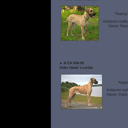
"Thelma
Keltainen nartt
Owner: Raisa 
►
N CH NW-09
Alder Glade´s Lerida
"Näppy
Keltainen nar
Owner: Frank 