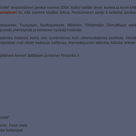
iville" ensimmäinen pentue vuonna 2004. Isäksi valittiin terve, komea ja kovin kiltt
aneplanet
`iin, että saimme käyttää Jetroa. Pentueeseen syntyi 8 keltaista pentua
asaarelle, Tuusulaan, Savitaipaleelle, Mikkeliin, Ylihärmään, Orimattilaan sek
ujuvasta yhteistyöstä ja koirienne hyvästä hoidosta.
laatuisia mukavia koiria niin luonteidensa kuin ulkomuotojensa puolesta. Heist
ustulokset ovat olleet mukavaa luettavaa. Harrastepuolen aktiivina hääräsi eritote
ttäneet kennel Jättiläisen ja kennel Finlandia´s
ootsi"
uros - Fawn male
ja Isokangas